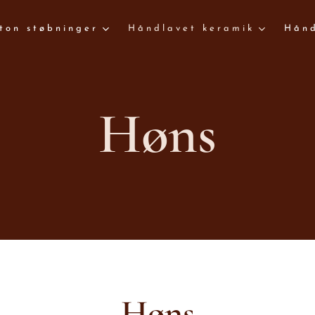
ton støbninger
Håndlavet keramik
Hånd
Høns
Høns