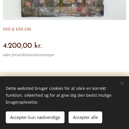
100 x 100 cm
4.200,00
kr.
uden forsendelsesomkostninger
© 2025 Alle rettigheder forbeholdes
Dette websted bruger cookies for at sikre en korrekt
Opdateret 6-7-2025
Cookies
funktion, sikkerhed og for at give dig den bedst mulige
brugeroplevelse.
Accepter kun nødvendige
Accepter alle
TILFØJ TIL KURVEN